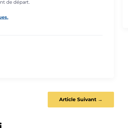
nt de départ.
ues.
Article Suivant →
i