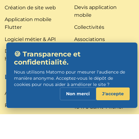
Devis application
Création de site web
mobile
Application mobile
Flutter
Collectivités
Logiciel métier & API
Associations
DevOps &
Crédit Impôt Innovation
🍪 Transparence et
hébergement
confidentialité.
Nous utilisons Matomo pour mesurer l'audience de
L'agence
Contact
manière anonyme. Acceptez-vous le dépôt de
cookies pour nous aider à améliorer le site ?
Technoparc Krysalide
A propos
Non merci
J'accepte
70 Rue Jean Doucet
Portfolio
16470 Saint-Michel
Agence web
05 45 91 38 57
Angoulême
contact@pixicode.dev
Site internet Cognac